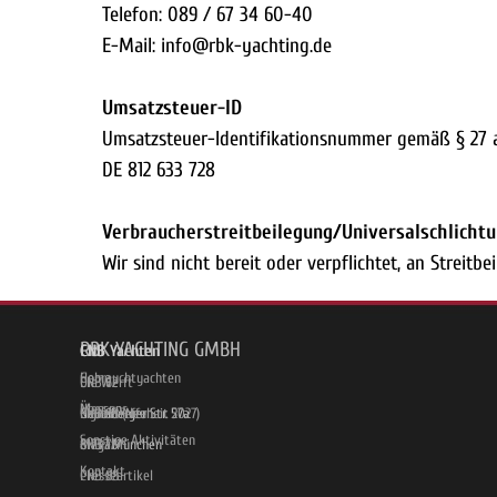
Telefon: 089 / 67 34 60-40
E-Mail: info@rbk-yachting.de
Umsatzsteuer-ID
Umsatzsteuer-Identifikationsnummer gemäß § 27 
DE 812 633 728
Verbraucher­streit­beilegung/Universal­schlichtu
Wir sind nicht bereit oder verpflichtet, an Streit
RBK YACHTING GMBH
CNB
CNB Yachten
Home
Gebrauchtyachten
Die Werft
CNB 62
Über uns
Messen
Neubiberger Str. 57a
Eignertreffen
CNB 68 (Neuheit 2027)
Sonstige Aktivitäten
81737 München
Magazin
CNB 78
Kontakt
Presseartikel
CNB 88